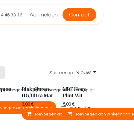
Aanmelden
Contact
4 46 33 16
Nieuw
Sorteer op:
lquon
Plakplinten
MDF Hoge
nglijst
Toevoegen aan verlanglijst
Toevoegen aan verlanglijst
HG/Ultra Mat
Plint Wit
3,00
€
5,00
€
andje
evoegen aan winkelmandje
Vergelijken
Vergelijken
Toevoegen aan winkelmandje
Toevoegen aan winkelmandj
Vergelijken