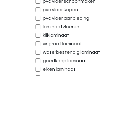
pvc vloer schoonmaken
pvc vloer kopen
pvc vloer aanbieding
laminaatvloeren
kliklaminaat
visgraat laminaat
waterbestendig laminaat
goedkoop laminaat
eiken laminaat
grijs laminaat
modern laminaat
laminaat laten leggen
hoogwaardig laminaat
laminaat woonkamer
laminaat keuken
laminaat badkamer
Producten
Kla