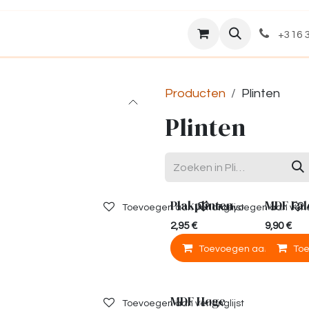
Assortiment
Over ons
+316 3
Producten
Plinten
Plinten
Plakplinten
MDF Fa
Toevoegen aan verlanglijst
Toevoegen aan verla
2,95
€
9,90
€
Toevoegen aan winkelm
To
MDF Hoge
Toevoegen aan verlanglijst