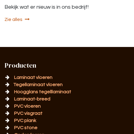
Bekijk wat er nieuw is in ons bedrijf!
Zie alles
Producten
Laminaat vloeren
Tegellaminaat vloeren
Hoogglans tegelllaminaat
Laminaat-breed
PVC vloeren
PVC visgraat
PVC plank
PVC stone