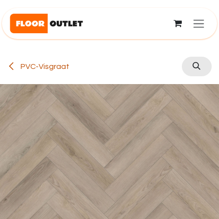
Overslaan naar inhoud
PVC-Visgraat