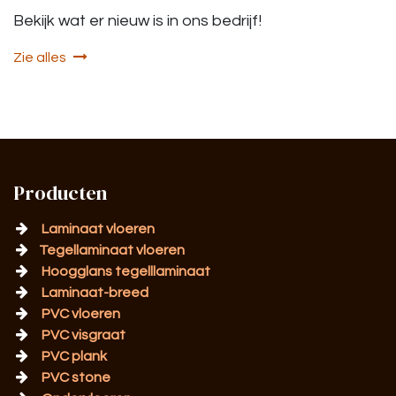
Bekijk wat er nieuw is in ons bedrijf!
Zie alles
Producten
Laminaat vloeren
Tegellaminaat vloeren
Hoogglans tegelllaminaat
Laminaat-breed
PVC vloeren
PVC visgraat
PVC plank
PVC stone