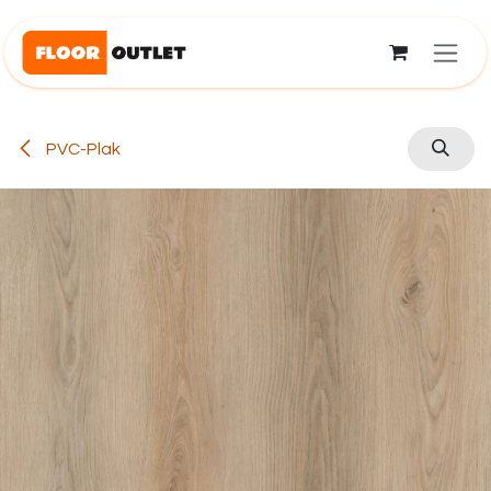
Overslaan naar inhoud
PVC-Plak