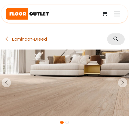
Overslaan naar inhoud
Laminaat-Breed