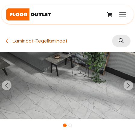
Overslaan naar inhoud
Laminaat-Tegellaminaat