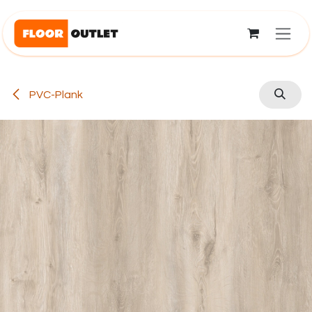
Overslaan naar inhoud
PVC-Plank