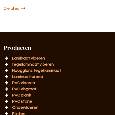
Zie alles
Producten
Laminaat vloeren
Tegellaminaat vloeren
Hoogglans tegelllaminaat
Laminaat-breed
PVC vloeren
PVC visgraat
PVC plank
PVC stone
Ondervloeren
Plinten