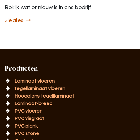
Bekijk wat er nieuw is in ons bedrijf!
Zie alles
Producten
Laminaat vloeren
Tegellaminaat vloeren
Hoogglans tegelllaminaat
Laminaat-breed
PVC vloeren
PVC visgraat
PVC plank
PVC stone