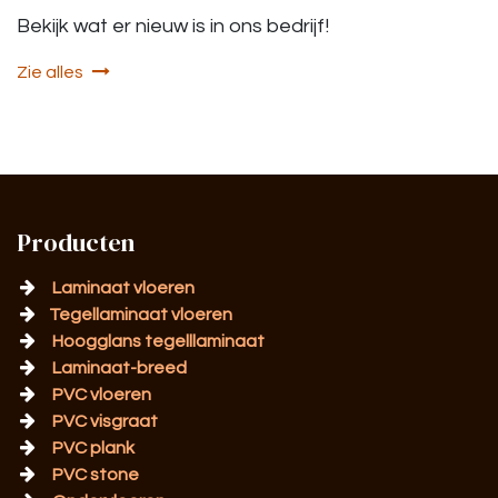
Bekijk wat er nieuw is in ons bedrijf!
Zie alles
Producten
Laminaat vloeren
Tegellaminaat vloeren
Hoogglans tegelllaminaat
Laminaat-breed
PVC vloeren
PVC visgraat
PVC plank
PVC stone