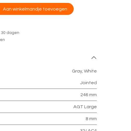
Aan winkelmandje toevoegen
n 30 dagen
gen
Gray
,
White
Jointed
246 mm
AGT Large
8 mm
32/ AC4