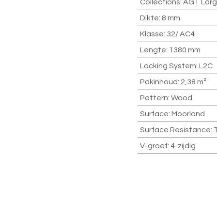
Collections
:
AGT Lar
Dikte
:
8 mm
Klasse
:
32/ AC4
Lengte
:
1380 mm
Locking System
:
L2C
Pakinhoud
:
2,38 m²
Pattern
:
Wood
Surface
:
Moorland
Surface Resistance
:
V-groef
:
4-zijdig