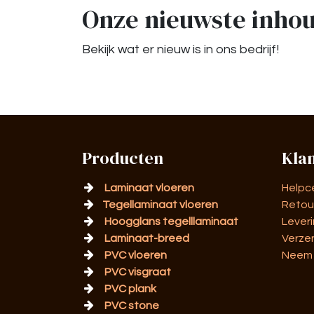
Onze nieuwste inho
Bekijk wat er nieuw is in ons bedrijf!
Producten
Kla
Laminaat vloeren
Helpc
Tegellaminaat vloeren
Retou
Hoogglans tegelllaminaat
Lever
Laminaat-breed
Verze
PVC vloeren
Neem 
PVC visgraat
PVC plank
PVC stone