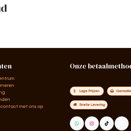
ud
nten
Onze betaalmetho
entrum
rneren
Lage Prijzen
Gemakkel
ing
nden
Snelle Levering
contact met ons op