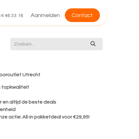
Aanmelden
Contact
4 46 33 16
Flooroutlet Utrecht
 topkwaliteit
 en altijd de beste deals
denheid
nze actie: All-in pakketdeal voor €29,95!