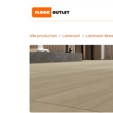
Overslaan naar inhoud
Startpagina
Alle producten
Laminaat
Laminaat-Bre