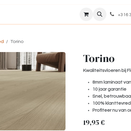
Assortiment
Over ons
+316 3
ed
Torino
Torino
Kwaliteitsvloeren bij 
8mm laminaat van
10 jaar garantie
Snel, betrouwbaar
100% klanttevre
Profiteer nu van o
19,95
€
​