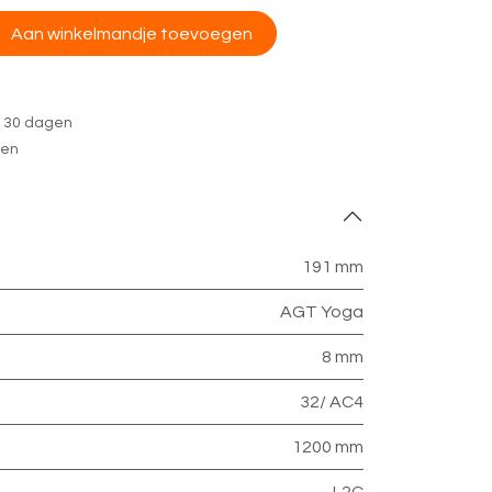
Aan winkelmandje toevoegen
n 30 dagen
gen
191 mm
AGT Yoga
8 mm
32/ AC4
1200 mm
L2C