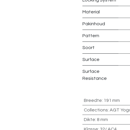
Material
Pakinhoud
Pattern
Soort
Surface
Surface
Resistance
Breedte
:
191 mm
Collections
:
AGT Yog
Dikte
:
8 mm
Klasse
:
32/ AC4