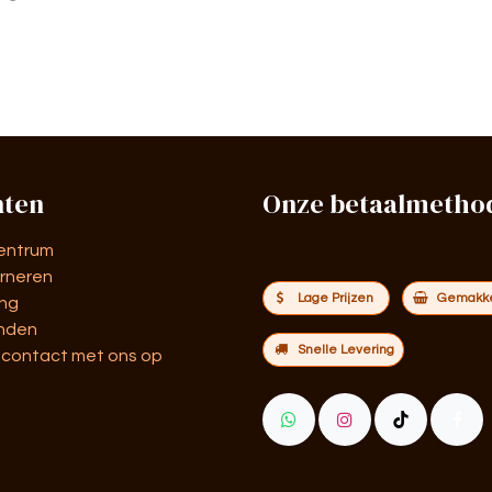
nten
Onze betaalmetho
entrum
rneren
Lage Prijzen
Gemakkel
ing
nden
Snelle Levering
contact met ons op