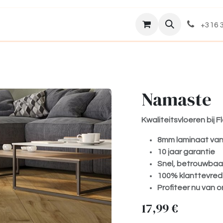
Assortiment
Over ons
+316 3
Namaste
Kwaliteitsvloeren bij 
8mm laminaat van
10 jaar garantie
Snel, betrouwbaar
100% klanttevre
Profiteer nu van o
17,99
€
​