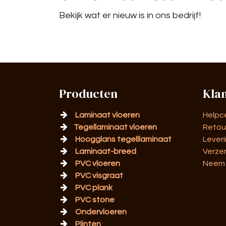
Bekijk wat er nieuw is in ons bedrijf!
Producten
Kla
Laminaat vloeren
Helpc
Tegellaminaat vloeren
Retou
Hoogglans tegelllaminaat
Lever
Laminaat-breed
Verze
PVC vloeren
Neem 
PVC visgraat
PVC plank
PVC stone
Ondervloeren
Plinten