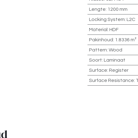
Lengte
:
1200 mm
Locking System
:
L2C
Material
:
HDF
Pakinhoud
:
1.8336 m²
Pattern
:
Wood
Soort
:
Laminaat
Surface
:
Register
Surface Resistance
:
ud