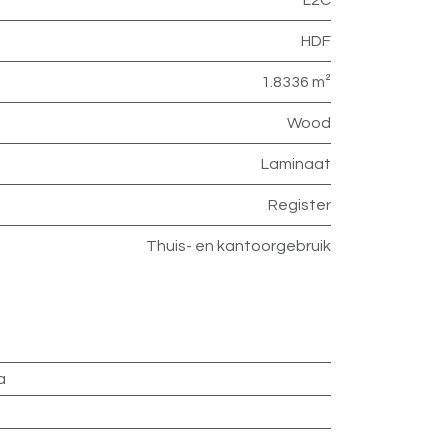
HDF
1.8336 m²
Wood
Laminaat
Register
Thuis- en kantoorgebruik
a