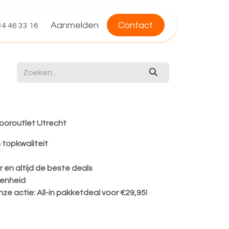
Aanmelden
Contact
4 46 33 16
Flooroutlet Utrecht
 topkwaliteit
 en altijd de beste deals
denheid
nze actie: All-in pakketdeal voor €29,95!