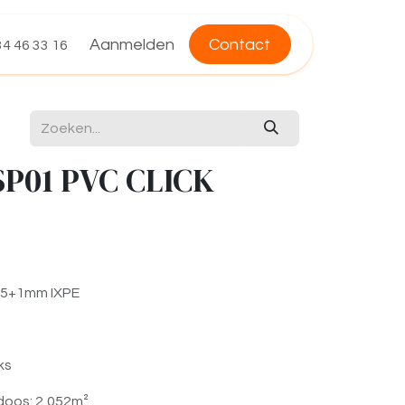
Aanmelden
Contact
4 46 33 16
SP01 PVC CLICK
x5+1mm IXPE
ks
doos: 2,052m²