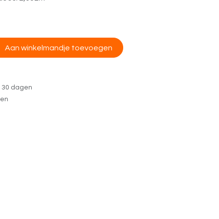
Aan winkelmandje toevoegen
n 30 dagen
gen