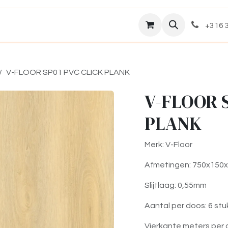
Assortiment
Over ons
+316 3
V-FLOOR SP01 PVC CLICK PLANK
V-FLOOR 
PLANK
Merk: V-Floor
Afmetingen: 750x150
Slijtlaag: 0,55mm
Aantal per doos: 6 stu
Vierkante meters per 