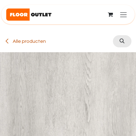
Overslaan naar inhoud
Alle producten